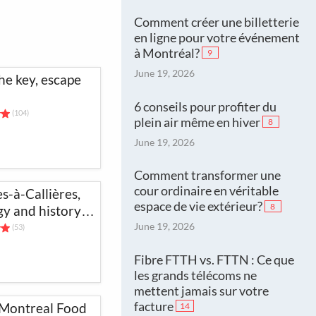
Comment créer une billetterie
en ligne pour votre événement
à Montréal?
9
June 19, 2026
he key, escape
6 conseils pour profiter du
(104)
plein air même en hiver
8
June 19, 2026
Comment transformer une
cour ordinaire en véritable
s-à-Callières,
espace de vie extérieur?
8
y and history
June 19, 2026
(53)
Fibre FTTH vs. FTTN : Ce que
les grands télécoms ne
mettent jamais sur votre
facture
 Montreal Food
14