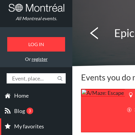
All Montreal events.
Epic
LOG IN
Or
register
Events you do 
Home
Blog
3
My favorites