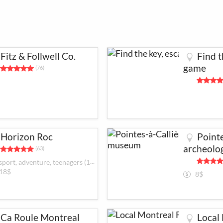
Fitz & Follwell Co.
Find t
game
(76)
Horizon Roc
Pointe
archeolog
(63)
museum
sport, adventure, teenagers (13-17), kids, escalade
18$
8$
Ca Roule Montreal
Local