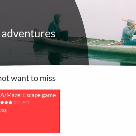
 adventures
not want to miss
A/Maze: Escape game
(182)
23$