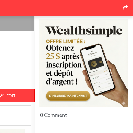
Our latest news
Pourquoi le marché de la
toiture au Québec se
réorganise autour des
soumissions comparées
17
June 26, 2026
Pourquoi l'événementiel
corporatif québécois mise de
plus en plus sur l'expérience
17
June 26, 2026
EDIT
Top 7 Idées pour bien protéger
vos espaces extérieurs en hiver
0 Comment
11
June 23, 2026
7