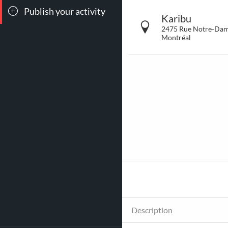
Publish your activity
All events
Conc
Karibu
2475 Rue Notre-Dam
Montréal
264
15
Breakfast &
LG
Brunch
Description