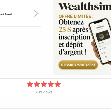
erts
Art &
Festivals &
5 to 7 &
Museums
Markets
Networki
e Ouest
1015
90
41
BT
Poutines
Games &
So Montrea
Amusements
best of
6
reviews