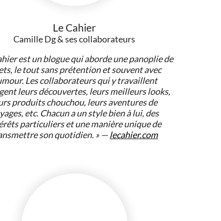
Théâtre &
Comment créer une billetterie
e
Humour
en ligne pour votre événement
Le Cahier
à Montréal?
9
Camille Dg & ses collaborateurs
19 juin 2026
ahier est un blogue qui aborde une panoplie de
ets, le tout sans prétention et souvent avec
6 conseils pour profiter du
111
mour. Les collaborateurs qui y travaillent
plein air même en hiver
8
&
Danse
gent leurs découvertes, leurs meilleurs looks,
19 juin 2026
urs produits chouchou, leurs aventures de
yages, etc. Chacun a un style bien à lui, des
Comment transformer une
érêts particuliers et une manière unique de
cour ordinaire en véritable
ansmettre son quotidien. » —
lecahier.com
espace de vie extérieur?
8
19 juin 2026
Fibre FTTH vs. FTTN : Ce que
les grands télécoms ne
mettent jamais sur votre
facture
14