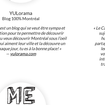
erts
Art & Musées
Festivals &
Party &
Marchés
Nightlif
YULorama
Blog 100% Montréal
st un blog qui se veut être sympa et
« Le C
tion pour te permettre de découvrir
suj
1720
15
944
tu veux découvrir Montréal sous l’oeil
hu
s &
Restaurants
LGBT
Sports 
ui aiment leur ville et la découvre un
parta
ails
étonnants
Fitness
aque jour, tu es à la bonne place! »
le
—
yulorama.com
vo
int
tr
s de
 de
tréal