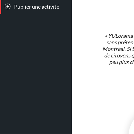
Publier une activité
Toutes les
Conc
sorties
« YULorama e
sans préten
90
166
Montréal. Si 
Jeux &
Bar
de citoyens q
Attractions
Cockt
peu plus ch
1015
41
Poutines
Coup
cœur
So Mon