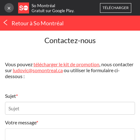
So Montréal
×
TÉLÉCHARGER
Gratuit sur Google Play.
Retour à So Montréal
CONNEXION
Contactez-nous
Contact
Ou
inscrivez-vous
Accueil
Vous pouvez
télécharger le kit de promotion
, nous contacter
sur
ludovic@somontreal.ca
ou utiliser le formulaire ci-
dessous :
Blog
3
NOUVELLES
Mes favoris
Sujet
Publier une activité
THERMOPOMPE À
MONTRÉAL : LE
ORTHODONTIE À
CONFORT QUATRE
MONTRÉAL : QUAND 
Votre message
SAISONS SANS SE BATTRE
POURQUOI CONSULTE
AVEC LE THERMOSTAT
UN SPÉCIALISTE ?