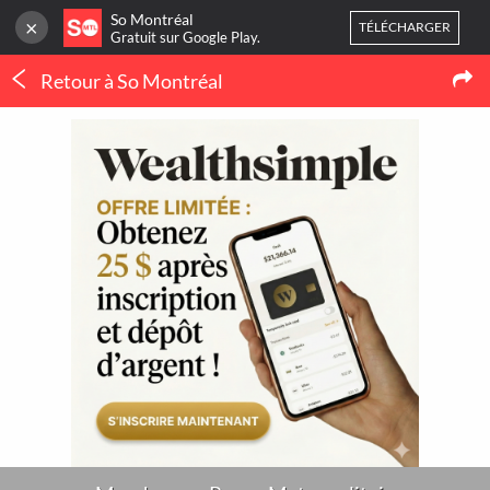
So Montréal
×
TÉLÉCHARGER
Gratuit sur Google Play.
Retour à So Montréal
CONNEXION
Mode
Ou
inscrivez-vous
Marche aux Puces Metropolitain
Accueil
Blog
3
NOUVELLES
Mes favoris
Publier une activité
THERMOPOMPE À
MONTRÉAL : LE
ORTHODONTIE À
CONFORT QUATRE
MONTRÉAL : QUAND 
SAISONS SANS SE BATTRE
POURQUOI CONSULTE
AVEC LE THERMOSTAT
UN SPÉCIALISTE ?