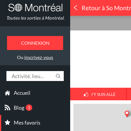
Retour à So Montr
LGBT
Toutes les sorties à Montréal.
Campus
CONNEXION
Ou
inscrivez-vous
Accueil
J'Y SUIS ALLÉ
Blog
3
Mes favoris
1
30