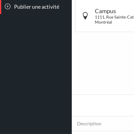
Publier une activité
Toutes les
Conc
Campus
sorties
1111, Rue Sainte-Cat
Montréal
90
166
Jeux &
Bar
Attractions
Cockt
1015
41
Poutines
Coup
cœur
So Mon
Description