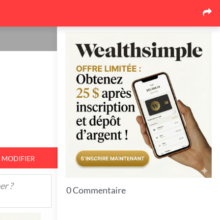
Les dernières nouvelles
Pourquoi le marché de la
toiture au Québec se
réorganise autour des
soumissions comparées
17
26 juin 2026
Pourquoi l'événementiel
corporatif québécois mise de
plus en plus sur l'expérience
17
26 juin 2026
MODIFIER
Top 7 Idées pour bien protéger
er ?
vos espaces extérieurs en hiver
0 Commentaire
11
23 juin 2026
7