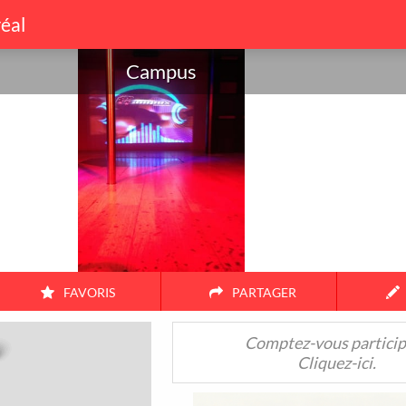
éal
Campus
FAVORIS
PARTAGER
Amis
Couple
Famille
Seul
Comptez-vous particip
Cliquez-ici.
38
17
104