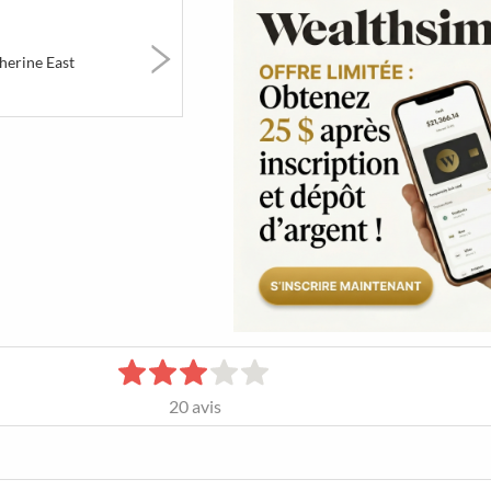
erts
Art & Musées
Festivals &
Party &
Marchés
Nightlif
herine East
1720
15
944
s &
Restaurants
LGBT
Sports 
ails
étonnants
Fitness
s de
 de
20
avis
tréal