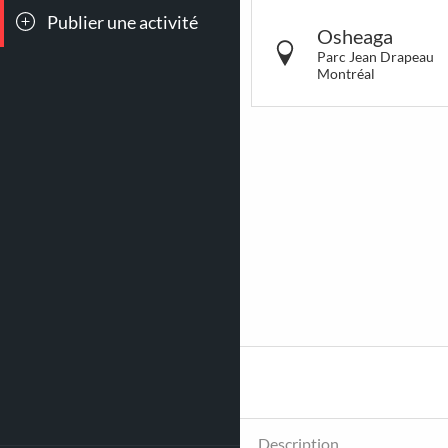
Publier une activité
Toutes les
Conc
Osheaga
sorties
Parc Jean Drapeau
Montréal
264
15
Déjeuners &
LG
Brunch
Description