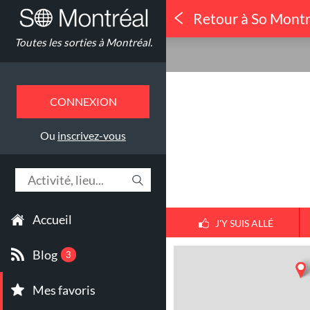
Retour à So Montr
Danse
Toutes les sorties à Montréal.
Osheaga
CONNEXION
Ou
inscrivez-vous
Accueil
J'Y SUIS ALLÉ
Blog
3
Mes favoris
1
30