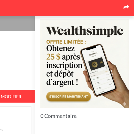
Les dernières nouvelles
Pourquoi le marché de la
toiture au Québec se
réorganise autour des
soumissions comparées
17
26 juin 2026
Pourquoi l'événementiel
corporatif québécois mise de
plus en plus sur l'expérience
17
26 juin 2026
MODIFIER
Top 7 Idées pour bien protéger
vos espaces extérieurs en hiver
0 Commentaire
11
es
23 juin 2026
7