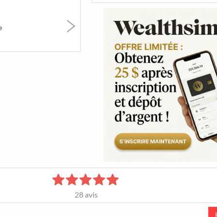
erts
Art & Musées
Festivals &
Party &
Marchés
Nightlif
e
1720
15
944
s &
Restaurants
LGBT
Sports 
ails
étonnants
Fitness
s de
 de
tréal
28
avis