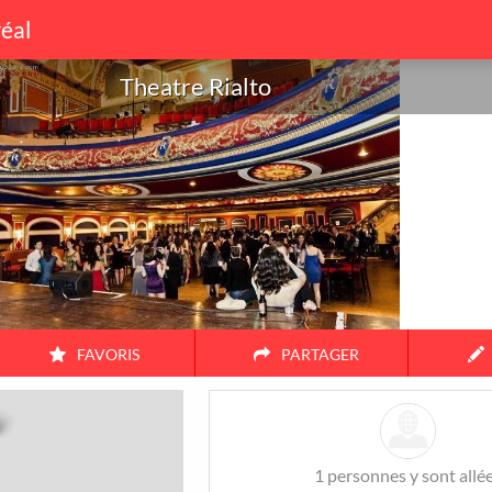
éal
Theatre Rialto
to
FAVORIS
PARTAGER
Amis
Couple
Famille
Seul
1
personnes y sont allé
38
17
104