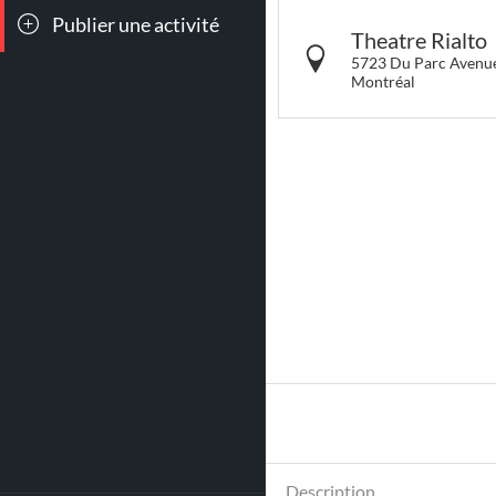
Publier une activité
Toutes les
Conc
Theatre Rialto
sorties
5723 Du Parc Avenu
Montréal
90
166
Jeux &
Bar
Attractions
Cockt
1015
41
Poutines
Coup
cœur
So Mon
Description