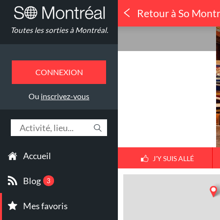
Retour à So Montr
Concerts
Toutes les sorties à Montréal.
Theatre Rial
CONNEXION
Ou
inscrivez-vous
Accueil
J'Y SUIS ALLÉ
Blog
3
Mes favoris
1
30