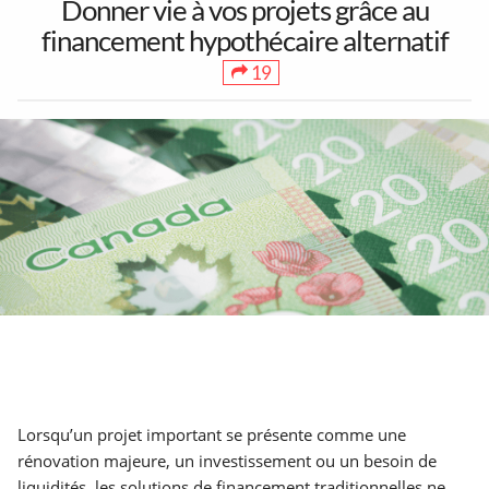
Donner vie à vos projets grâce au
financement hypothécaire alternatif
19
1
30
38
Toutes les sorties
Concerts
Art & Musées
17
3
7
Festivals &
5 à 7 &
Théâtre &
Marchés
Réseautage
Humour
Partenaires
Mentions Légales
À propos
90
264
15
Contact
Ajouter un lieu/activité
English
Jeux &
Déjeuners &
LGBT
Acheter abonnés Instagram et Facebook
Lorsqu’un projet important se présente comme une
Attractions
Brunch
Google Ads Click Fraud Protection and Prevention
rénovation majeure, un investissement ou un besoin de
liquidités, les solutions de financement traditionnelles ne